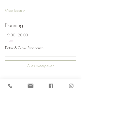
Meer lezen >
Planning
19:00 - 20:00
1 uur
Detox & Glow Experience
Alles weergeven
Tickets
Verkoop geëindigd op
Soort ticket