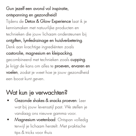
Gun jezelf een avond vol inspiratie, 
ontspanning en gezondheid!
Tijdens de 
Detox & Glow Experience
 laat ik je 
kennismaken met natuurlijke producten en 
technieken die jouw lichaam ondersteunen bij 
ontgiften, lymfedrainage en huidverbetering
. 
Denk aan krachtige ingrediënten zoals 
castorolie, magnesium en kleipacking
, 
gecombineerd met technieken zoals 
cupping
. 
Je krijgt de kans om alles te 
proeven, ervaren en 
voelen
, zodat je weet hoe je jouw gezondheid 
een boost kunt geven.
Wat kun je verwachten?
Gezonde shakes & snacks proeven
: Leer 
wat bij jouw levensstijl past. We stellen je 
vandaag ons nieuwe gamma voor.
Magnesium voetenbad
: Ontspan volledig 
terwijl je lichaam herstelt. Met praktische 
tips & tricks voor thuis