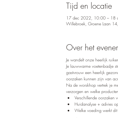
Tijd en locatie
17 dec 2022, 10:00 – 18 
Willebroek, Groene Laan 14
Over het evene
Je wandelt onze heerlijk ruik
Je lauwwarme voetenbadje staa
gastvrouw een heerlijk gezond
oorzaken kunnen zijn van ac
Na de worskhop vertrek je met
verzorgen en welke producten
Verschillende oorzaken 
Huidanalyse + advies o
Welke voeding werkt di