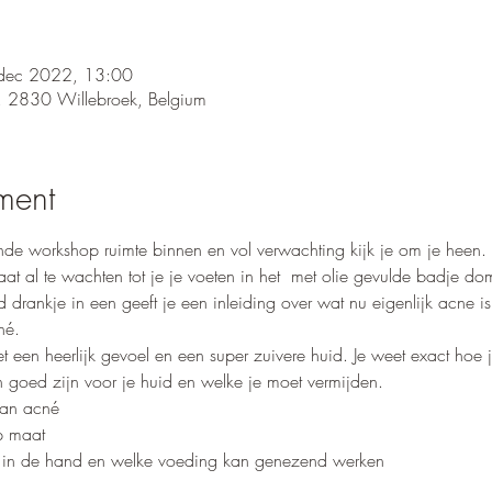
dec 2022, 13:00
, 2830 Willebroek, Belgium
ment
ende workshop ruimte binnen en vol verwachting kijk je om je heen.
t al te wachten tot je je voeten in het  met olie gevulde badje domp
 drankje in een geeft je een inleiding over wat nu eigenlijk acne is
né.
 een heerlijk gevoel en een super zuivere huid. Je weet exact hoe j
 goed zijn voor je huid en welke je moet vermijden.
van acné
p maat
t in de hand en welke voeding kan genezend werken