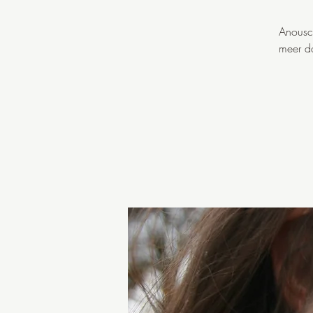
Anousch
meer da