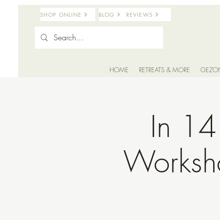
SHOP ONLINE
BLOG
REVIEWS
HOME
RETREATS & MORE
GEZO
In 14
Worksho