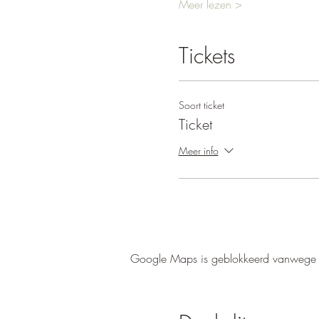
Meer lezen >
Tickets
Soort ticket
Ticket
Meer info
Google Maps is geblokkeerd vanwege je 