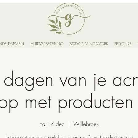
NDE DARMEN
HUIDVERBETERING
BODY & MIND WORK
PEDICURE
 dagen van je acn
p met producten i
za 17 dec
  |  
Willebroek
In deze interactieve workshop gaan we 3 uur (heerlijk) werken