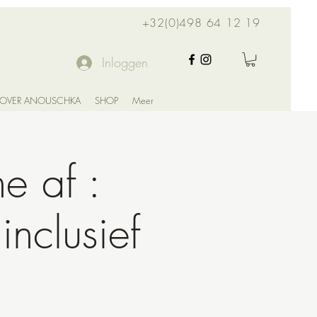
+32(0)498 64 12 19
Inloggen
OVER ANOUSCHKA
SHOP
Meer
e af :
nclusief