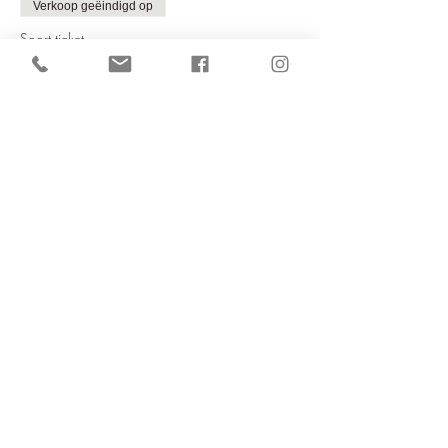
Verkoop geëindigd op
Soort ticket
Kinder yoga & crea
Meer info
Prijs
€ 25,95
Deel dit evenement