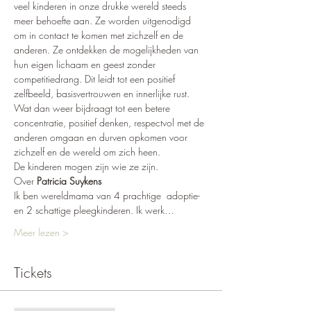
veel kinderen in onze drukke wereld steeds 
meer behoefte aan. Ze worden uitgenodigd 
om in contact te komen met zichzelf en de 
anderen. Ze ontdekken de mogelijkheden van 
hun eigen lichaam en geest zonder 
competitiedrang. Dit leidt tot een positief 
zelfbeeld, basisvertrouwen en innerlijke rust. 
Wat dan weer bijdraagt tot een betere 
concentratie, positief denken, respectvol met de 
anderen omgaan en durven opkomen voor 
zichzelf en de wereld om zich heen.
De kinderen mogen zijn wie ze zijn.
Over 
Patricia Suykens
Ik ben wereldmama van 4 prachtige  adoptie- 
en 2 schattige pleegkinderen. Ik werk…
Meer lezen >
Tickets