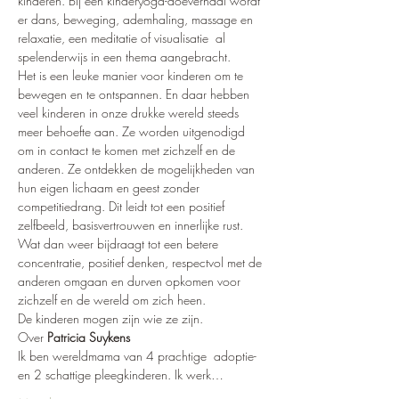
kinderen. Bij een kinderyoga-doeverhaal wordt 
er dans, beweging, ademhaling, massage en 
relaxatie, een meditatie of visualisatie  al 
spelenderwijs in een thema aangebracht. 
Het is een leuke manier voor kinderen om te 
bewegen en te ontspannen. En daar hebben 
veel kinderen in onze drukke wereld steeds 
meer behoefte aan. Ze worden uitgenodigd 
om in contact te komen met zichzelf en de 
anderen. Ze ontdekken de mogelijkheden van 
hun eigen lichaam en geest zonder 
competitiedrang. Dit leidt tot een positief 
zelfbeeld, basisvertrouwen en innerlijke rust. 
Wat dan weer bijdraagt tot een betere 
concentratie, positief denken, respectvol met de 
anderen omgaan en durven opkomen voor 
zichzelf en de wereld om zich heen.
De kinderen mogen zijn wie ze zijn.
Over 
Patricia Suykens
Ik ben wereldmama van 4 prachtige  adoptie- 
en 2 schattige pleegkinderen. Ik werk…