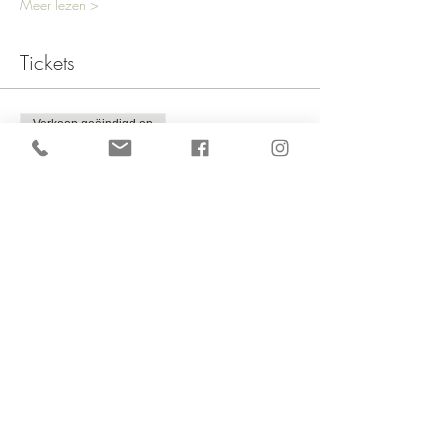
Meer lezen >
Tickets
Verkoop geëindigd op
Soort ticket
Kinder yoga & crea
Meer info
Prijs
€ 25,95
Deel dit evenement