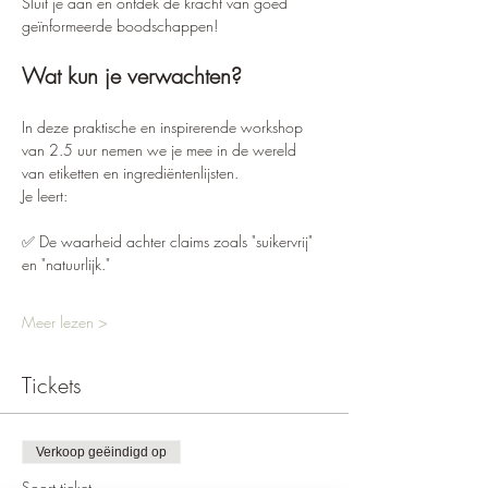
Sluit je aan en ontdek de kracht van goed 
geïnformeerde boodschappen!
Wat kun je verwachten?
In deze praktische en inspirerende workshop 
van 2.5 uur nemen we je mee in de wereld 
van etiketten en ingrediëntenlijsten. 
Je leert:
✅ De waarheid achter claims zoals "suikervrij" 
en "natuurlijk."
Meer lezen >
Tickets
Verkoop geëindigd op
Soort ticket