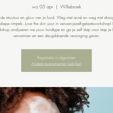
wo 05 apr
  |  
Willebroek
 de structuur en glow van je huid. Weg met acné en weg met droogt
 diepe rimpels. Love the skin your in verwen-jezelf-gelaatsworkshop!
kshop analyseren we jouw huidtype en ga je zelf stap voor stap je 
verwennen en een deugddoende verzorging geven.
Registratie is afgesloten
Andere evenementen bekijken