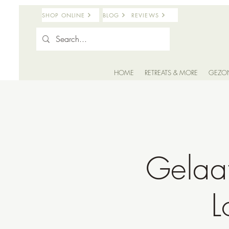
SHOP ONLINE
BLOG
REVIEWS
HOME
RETREATS & MORE
GEZO
Gelaa
L