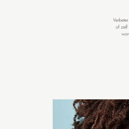
Verbeter
of zelf
wor