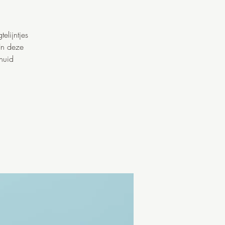
elijntjes
 In deze
huid