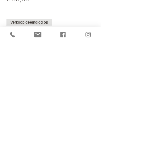
Verkoop geëindigd op
Soort ticket
15 beurten kaar (alle sessies)
Meer info
Prijs
€ 145,00
Deel dit evenement