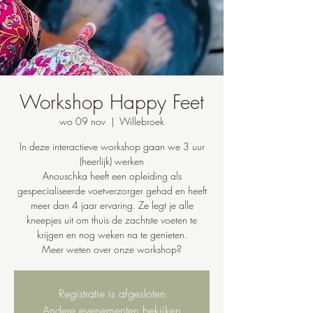
Workshop Happy Feet
wo 09 nov
  |  
Willebroek
In deze interactieve workshop gaan we 3 uur
(heerlijk) werken
Anouschka heeft een opleiding als
gespecialiseerde voetverzorger gehad en heeft
meer dan 4 jaar ervaring. Ze legt je alle
kneepjes uit om thuis de zachtste voeten te
krijgen en nog weken na te genieten.
Meer weten over onze workshop?
Registratie is afgesloten
Andere evenementen bekijken