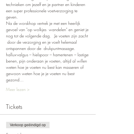
technieken om jezelf en je partner en kinderen 
een super professionele voetverzorging te 
geven.
Na de worskhop vertrek je met een heerlijk 
gevoel van "op wolkjes  wandelen" en geniet je 
nog tot de volgende dag.   Je voeten zijn zacht 
 door de verzorging en je voelt helemaal 
ontspannen door de  drukpuntmassage.
hallux-valgus – hielspoor – hamertenen – lastige 
benen, pijn onderaan je voeten, altijd al willen 
weten hoe je voeten nu best kan masseren of 
gewoon weten hoe je je voeten nu best 
gezond…
Meer lezen >
Tickets
Verkoop geëindigd op