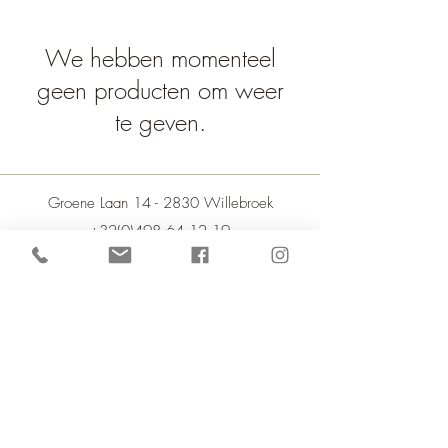
We hebben momenteel
geen producten om weer
te geven.
Groene Laan 14 - 2830 Willebroek
+32(0)498 64 12 19
BE0777.351.862
Ontvang tips & tricks naar jouw voorkeur
Privacyverklaring
Algemene Voorwaarden