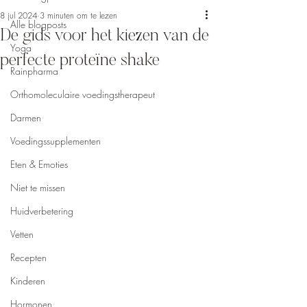
8 jul 2024
3 minuten om te lezen
Alle blogposts
De gids voor het kiezen van de
Yoga
perfecte proteïne shake
Rainpharma
Orthomoleculaire voedingstherapeut
Darmen
Voedingssupplementen
Eten & Emoties
Niet te missen
Huidverbetering
Vetten
Recepten
Kinderen
Hormonen