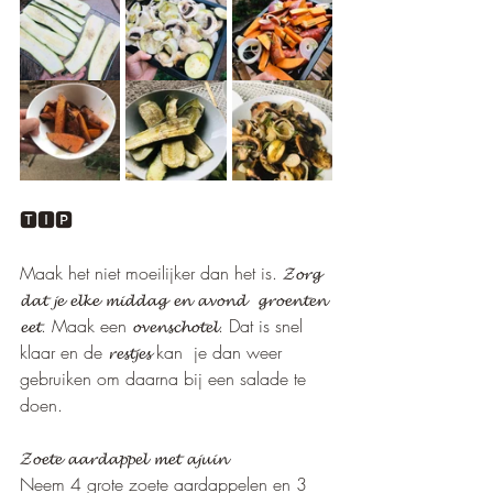
🆃🅸🅿  
Maak het niet moeilijker dan het is. 𝓩𝓸𝓻𝓰 
𝓭𝓪𝓽 𝓳𝓮 𝓮𝓵𝓴𝓮 𝓶𝓲𝓭𝓭𝓪𝓰 𝓮𝓷 𝓪𝓿𝓸𝓷𝓭  𝓰𝓻𝓸𝓮𝓷𝓽𝓮𝓷 
𝓮𝓮𝓽. Maak een 𝓸𝓿𝓮𝓷𝓼𝓬𝓱𝓸𝓽𝓮𝓵. Dat is snel 
klaar en de 𝓻𝓮𝓼𝓽𝓳𝓮𝓼 kan  je dan weer 
gebruiken om daarna bij een salade te 
doen. 
𝓩𝓸𝓮𝓽𝓮 𝓪𝓪𝓻𝓭𝓪𝓹𝓹𝓮𝓵 𝓶𝓮𝓽 𝓪𝓳𝓾𝓲𝓷
Neem 4 grote zoete aardappelen en 3 