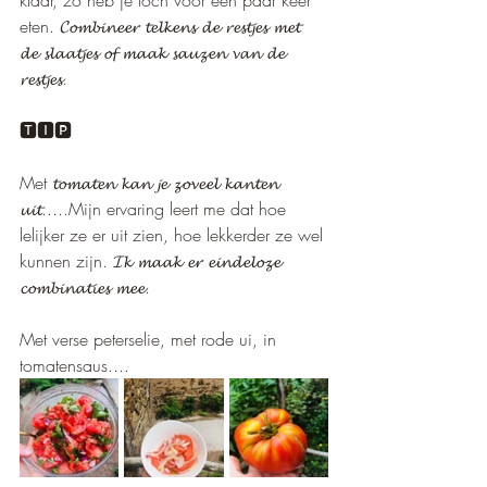
klaar, zo heb je toch voor een paar keer 
eten. 𝓒𝓸𝓶𝓫𝓲𝓷𝓮𝓮𝓻 𝓽𝓮𝓵𝓴𝓮𝓷𝓼 𝓭𝓮 𝓻𝓮𝓼𝓽𝓳𝓮𝓼 𝓶𝓮𝓽 
𝓭𝓮 𝓼𝓵𝓪𝓪𝓽𝓳𝓮𝓼 𝓸𝓯 𝓶𝓪𝓪𝓴 𝓼𝓪𝓾𝔃𝓮𝓷 𝓿𝓪𝓷 𝓭𝓮 
𝓻𝓮𝓼𝓽𝓳𝓮𝓼.
🆃🅸🅿  
Met 𝓽𝓸𝓶𝓪𝓽𝓮𝓷 𝓴𝓪𝓷 𝓳𝓮 𝔃𝓸𝓿𝓮𝓮𝓵 𝓴𝓪𝓷𝓽𝓮𝓷 
𝓾𝓲𝓽.....Mijn ervaring leert me dat hoe 
lelijker ze er uit zien, hoe lekkerder ze wel 
kunnen zijn. 𝓘𝓴 𝓶𝓪𝓪𝓴 𝓮𝓻 𝓮𝓲𝓷𝓭𝓮𝓵𝓸𝔃𝓮 
𝓬𝓸𝓶𝓫𝓲𝓷𝓪𝓽𝓲𝓮𝓼 𝓶𝓮𝓮.
Met verse peterselie, met rode ui, in 
tomatensaus....