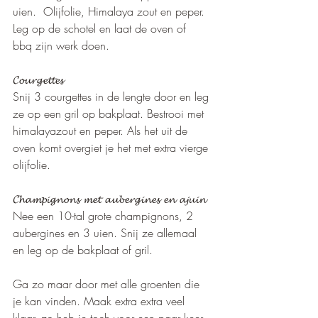
uien.  Olijfolie, Himalaya zout en peper. 
Leg op de schotel en laat de oven of  
bbq zijn werk doen.  
𝓒𝓸𝓾𝓻𝓰𝓮𝓽𝓽𝓮𝓼
Snij 3 courgettes in de lengte door en leg 
ze op een gril op bakplaat. Bestrooi met 
himalayazout en peper. Als het uit de 
oven komt overgiet je het met extra vierge 
olijfolie.
𝓒𝓱𝓪𝓶𝓹𝓲𝓰𝓷𝓸𝓷𝓼 𝓶𝓮𝓽 𝓪𝓾𝓫𝓮𝓻𝓰𝓲𝓷𝓮𝓼 𝓮𝓷 𝓪𝓳𝓾𝓲𝓷
Nee een 10-tal grote champignons, 2 
aubergines en 3 uien. Snij ze allemaal 
en leg op de bakplaat of gril.
Ga zo maar door met alle groenten die 
je kan vinden. Maak extra extra veel 