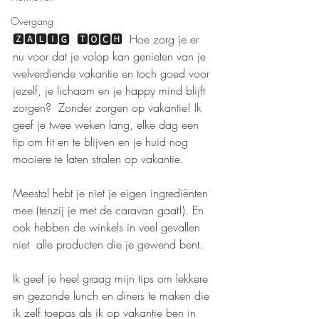
Overgang
🆉🅰🅻🅸🅶  🆃🅾🅲🅷  Hoe zorg je er 
nu voor dat je volop kan genieten van je 
welverdiende vakantie en toch goed voor 
jezelf, je lichaam en je happy mind blijft 
zorgen?  Zonder zorgen op vakantie! Ik 
geef je twee weken lang, elke dag een 
tip om fit en te blijven en je huid nog 
mooiere te laten stralen op vakantie.   
Meestal hebt je niet je eigen ingrediënten 
mee (tenzij je met de caravan gaat!). En 
ook hebben de winkels in veel gevallen 
niet  alle producten die je gewend bent. 
Ik geef je heel graag mijn tips om lekkere 
en gezonde lunch en diners te maken die 
ik zelf toepas als ik op vakantie ben in 