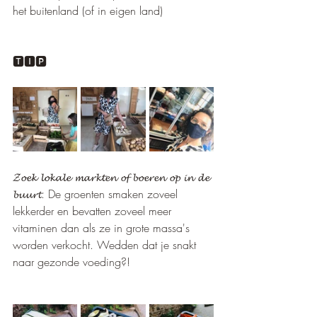
het buitenland (of in eigen land)
🆃🅸🅿
𝓩𝓸𝓮𝓴 𝓵𝓸𝓴𝓪𝓵𝓮 𝓶𝓪𝓻𝓴𝓽𝓮𝓷 𝓸𝓯 𝓫𝓸𝓮𝓻𝓮𝓷 𝓸𝓹 𝓲𝓷 𝓭𝓮 
𝓫𝓾𝓾𝓻𝓽. De groenten smaken zoveel 
lekkerder en bevatten zoveel meer 
vitaminen dan als ze in grote massa's 
worden verkocht. Wedden dat je snakt 
naar gezonde voeding?!  