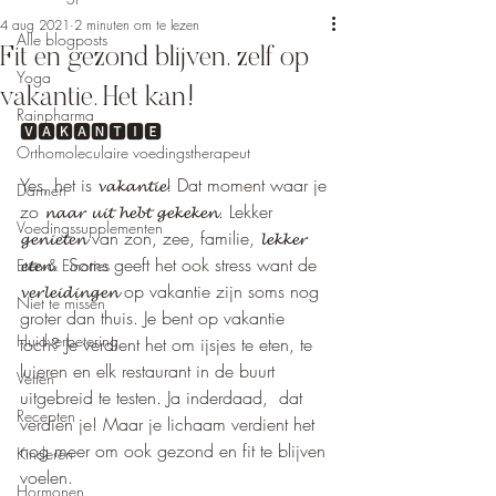
4 aug 2021
2 minuten om te lezen
Alle blogposts
Fit en gezond blijven, zelf op
Yoga
vakantie. Het kan!
Rainpharma
🆅🅰🅺🅰🅽🆃🅸🅴  
Orthomoleculaire voedingstherapeut
Yes, het is 𝓿𝓪𝓴𝓪𝓷𝓽𝓲𝓮! Dat moment waar je 
Darmen
zo 𝓷𝓪𝓪𝓻 𝓾𝓲𝓽 𝓱𝓮𝓫𝓽 𝓰𝓮𝓴𝓮𝓴𝓮𝓷. Lekker 
Voedingssupplementen
𝓰𝓮𝓷𝓲𝓮𝓽𝓮𝓷 van zon, zee, familie, 𝓵𝓮𝓴𝓴𝓮𝓻 
𝓮𝓽𝓮𝓷.  Soms geeft het ook stress want de 
Eten & Emoties
𝓿𝓮𝓻𝓵𝓮𝓲𝓭𝓲𝓷𝓰𝓮𝓷 op vakantie zijn soms nog 
Niet te missen
groter dan thuis. Je bent op vakantie 
Huidverbetering
toch? Je verdient het om ijsjes te eten, te 
luieren en elk restaurant in de buurt 
Vetten
uitgebreid te testen. Ja inderdaad,  dat 
Recepten
verdien je! Maar je lichaam verdient het 
nog meer om ook gezond en fit te blijven 
Kinderen
voelen.   
Hormonen