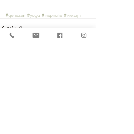
#genezen
#yoga
#inspiratie
#welzijn
Opmerkingen
Plaats een opmerking...
Groene Laan 14 - 2830 Willebroek
+32(0)498 64 12 19
BE0777.351.862