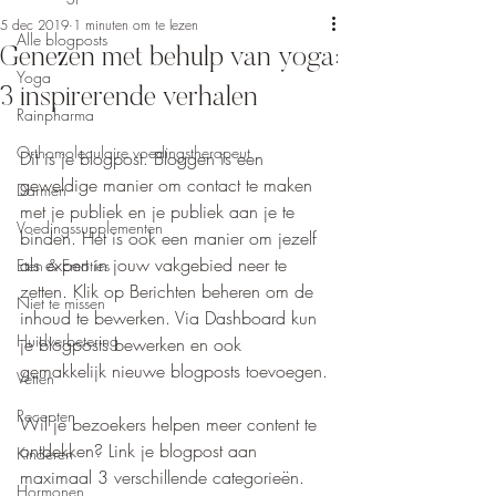
5 dec 2019
1 minuten om te lezen
Alle blogposts
Genezen met behulp van yoga:
Yoga
3 inspirerende verhalen
Rainpharma
Orthomoleculaire voedingstherapeut
Dit is je blogpost. Bloggen is een 
geweldige manier om contact te maken 
Darmen
met je publiek en je publiek aan je te 
Voedingssupplementen
binden. Het is ook een manier om jezelf 
als expert in jouw vakgebied neer te 
Eten & Emoties
zetten. Klik op Berichten beheren om de 
Niet te missen
inhoud te bewerken. Via Dashboard kun 
Huidverbetering
je blogposts bewerken en ook 
gemakkelijk nieuwe blogposts toevoegen.
Vetten
Recepten
Wil je bezoekers helpen meer content te 
ontdekken? Link je blogpost aan 
Kinderen
maximaal 3 verschillende categorieën. 
Hormonen