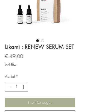
Likami : RENEW SERUM SET
Prijs
€ 49,00
incl.Btw
Aantal
*
In winkelwagen