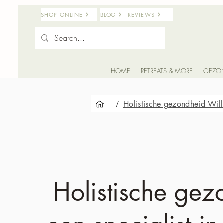
SHOP ONLINE
BLOG
REVIEWS
HOME
RETREATS & MORE
GEZO
Holistische gezondheid Wil
/
Holistische gez