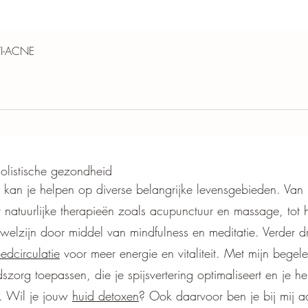
Snel overzicht
TI-ACNE
holistische gezondheid
 kan je helpen op diverse belangrijke levensgebieden. Van 
 natuurlijke therapieën zoals acupunctuur en massage, tot 
welzijn door middel van mindfulness en meditatie. Verder 
edcirculatie
voor meer energie en vitaliteit. Met mijn begel
zorg toepassen, die je spijsvertering optimaliseert en je hel
n. Wil je jouw
huid detoxen
? Ook daarvoor ben je bij mij aa