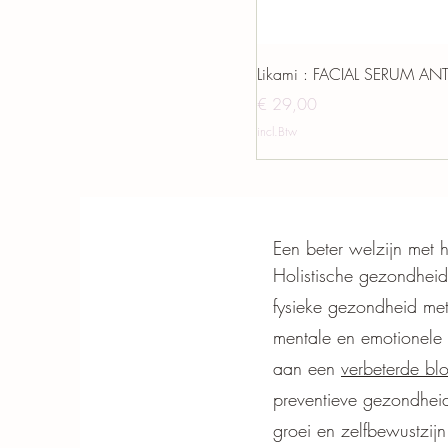
Likami : FACIAL SERUM AN
Prijs
€ 29,00
incl.Btw
Een beter welzijn met 
Holistische gezondheid
fysieke gezondheid met
mentale en emotionele 
aan een
verbeterde blo
preventieve gezondheids
groei en zelfbewustzij