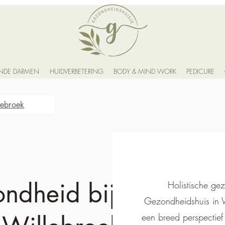
NDE DARMEN
HUIDVERBETERING
BODY & MIND WORK
PEDICURE
lebroek
ondheid bij
Holistische ge
Gezondheidshuis in W
een breed perspectief