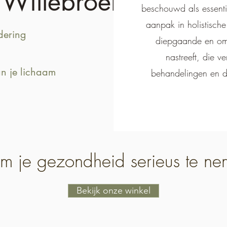
n Willebroek
beschouwd als essenti
aanpak in holistische
dering
diepgaande en om
nastreeft, die v
n je lichaam
behandelingen en di
om je gezondheid serieus te n
Bekijk onze winkel