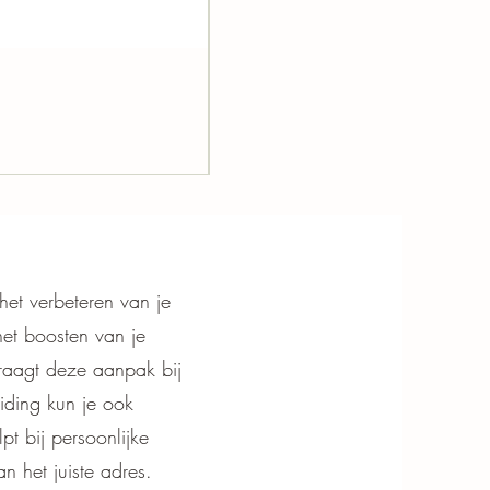
Likami : FACIAL INTENSIVE HYDRATIN
Prijs
€ 45,00
incl.Btw
het verbeteren van je
het boosten van je
draagt deze aanpak bij
eiding kun je ook
pt bij persoonlijke
n het juiste adres.