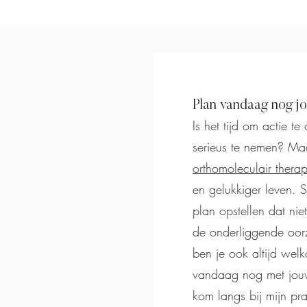
Plan vandaag nog j
Is het tijd om actie t
serieus te nemen? Maa
orthomoleculair thera
en gelukkiger leven. 
plan opstellen dat ni
de onderliggende oor
ben je ook altijd wel
vandaag nog met jouw
kom langs bij mijn pra