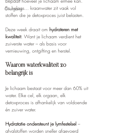
bepaalt hoeveel je lichaam ermee kan. 
En helaas... kraanwater zit vaak vol 
Overgang
stoffen die je detoxproces juist belasten.
Deze week draait om 
hydrateren met 
kwaliteit
. Want je lichaam verdient het 
zuiverste water – als basis voor 
vernieuwing, ontgifting en herstel.
Waarom waterkwaliteit zo 
belangrijk is
Je lichaam bestaat voor meer dan 60% uit 
water. Elke cel, elk orgaan, elk 
detoxproces is afhankelijk van voldoende 
én zuiver water.
Hydratatie ondersteunt je lymfestelsel
 – 
afvalstoffen worden sneller afgevoerd