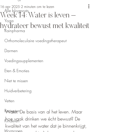
16 apr 2025
2 minuten om te lezen
Alle blogposts
Week 14: Water is leven –
Yoga
hydrateer bewust met kwaliteit
Rainpharma
Orthomoleculaire voedingstherapeut
Darmen
Voedingssupplementen
Eten & Emoties
Niet te missen
Huidverbetering
Vetten
Recepten
Water. De basis van al het leven. Maar 
hoe vaak drinken we écht bewust? De 
Kinderen
kwaliteit van het water dat je binnenkrijgt, 
Hormonen