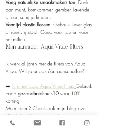
Voeg natuurlijke smaakmakers toe.
 Denk 
aan munt, komkommer, gember, lavendel 
of een schijfje limoen.
Vermijd plastic flessen.
 Gebruik liever glas 
of roestvrij staal. Goed voor jou én voor 
het milieu.
Mijn aanrader: Aqua Vitae filters
Ik werk al jaren met de filters van Aqua 
Vitae. Wil je er ook één aanschaffen?
➡️ 
Klik hier voor Aqua Vitae filters
Gebruik 
code 
gezondheidshuis10
 voor 10% 
korting
Meer lezen? Check ook mijn blog over 
Week 5 – Drink meer water
Water als levenselixer